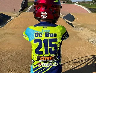
Shop
Over ons
Contact
Cadeaubon
Privacy Policy
Algemene
voorwaarden