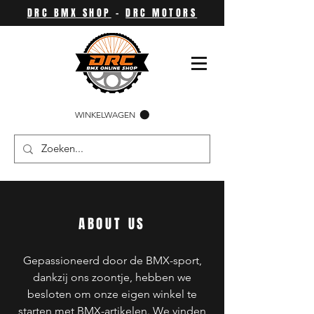
DRC BMX SHOP
-
DRC MOTORS
WINKELWAGEN
ABOUT US
Gepassioneerd door de BMX-sport,
dankzij ons zoontje, hebben we
besloten om onze eigen winkel te
starten met BMX-artikelen. We vinden