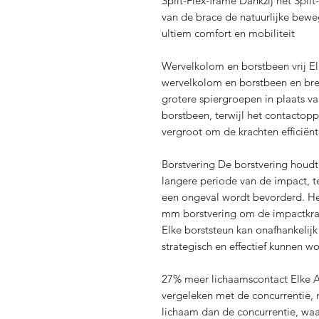
Split-Flex-frame Dankzij het Spli
van de brace de natuurlijke bew
ultiem comfort en mobiliteit
Wervelkolom en borstbeen vrij El
wervelkolom en borstbeen en bre
grotere spiergroepen in plaats v
borstbeen, terwijl het contactopp
vergroot om de krachten efficiënt
Borstvering De borstvering houdt
langere periode van de impact, te
een ongeval wordt bevorderd. Het
mm borstvering om de impactkrac
Elke borststeun kan onafhankelij
strategisch en effectief kunnen 
27% meer lichaamscontact Elke At
vergeleken met de concurrentie
lichaam dan de concurrentie, waa