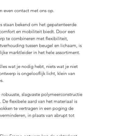
m even contact met ons op.
as staan ​​bekend om het gepatenteerde
comfort en mobiliteit biedt. Door een
rp te combineren met flexibiliteit,
verhouding tussen beugel en lichaam, is
ijke marktleider in het hele assortiment.
es wat je nodig hebt, niets wat je niet
twerp is ongelooflijk licht, klein van
s.
 robuuste, slagvaste polymeerconstructie
 De flexibele aard van het materiaal is
kken te vertragen in een poging de
verminderen, in plaats van abrupt tot