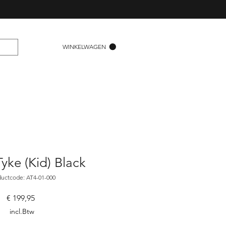
WINKELWAGEN
yke (Kid) Black
ductcode: AT4-01-000
Prijs
€ 199,95
incl.Btw