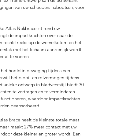
t-Flex Frame-ontwerp kan de achterkant
egingen van uw schouders nabootsen, voor
ke Atlas Nekbrace zit rond uw
ngt de impactkrachten over naar de
an rechtstreeks op de wervelkolom en het
ervlak met het lichaam aanzienlijk wordt
er af te voeren
 het hoofd in beweging tijdens een
rwijl het plooi- en rolvermogen tijdens
 unieke ontwerp in bladveerstijl biedt 30
hten te vertragen en te verminderen.
k functioneren, waardoor impactkrachten
worden geabsorbeerd
las Brace heeft de kleinste totale maat
, maar maakt 27% meer contact met uw
rdoor deze kleiner en groter wordt. Een