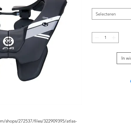
Selecteren
In w
m/shops/272537/files/322909395/atlas-