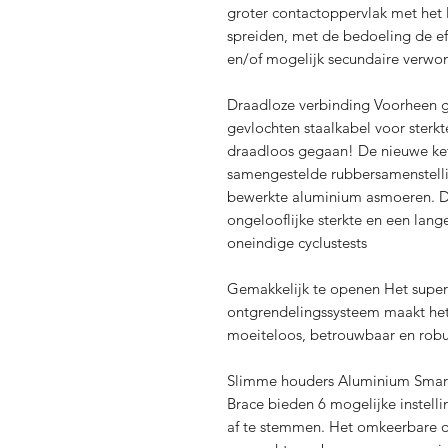
groter contactoppervlak met het 
spreiden, met de bedoeling de e
en/of mogelijk secundaire verw
Draadloze verbinding Voorheen g
gevlochten staalkabel voor sterkt
draadloos gegaan! De nieuwe ket
samengestelde rubbersamenstell
bewerkte aluminium asmoeren. De
ongelooflijke sterkte en een lang
oneindige cyclustests
Gemakkelijk te openen Het supe
ontgrendelingssysteem maakt het
moeiteloos, betrouwbaar en robu
Slimme houders Aluminium Smart 
Brace bieden 6 mogelijke instel
af te stemmen. Het omkeerbare o