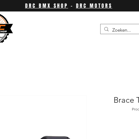
DRC BMX SHOP
-
DRC MOTORS
Brace T
Pro