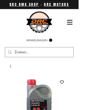
DRC BMX SHOP
-
DRC MOTORS
WINKELWAGEN