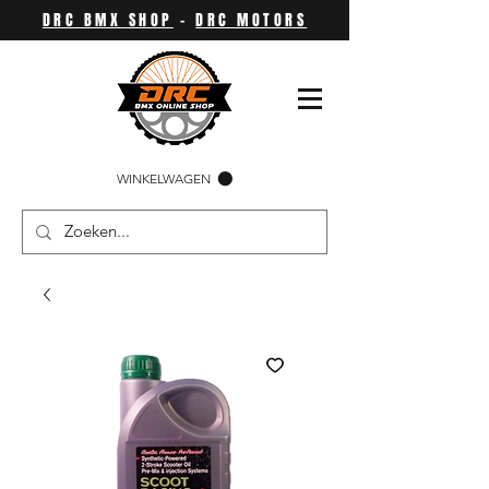
DRC BMX SHOP
-
DRC MOTORS
WINKELWAGEN