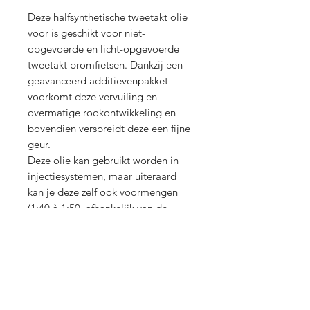
Deze halfsynthetische tweetakt olie
voor is geschikt voor niet-
opgevoerde en licht-opgevoerde
tweetakt bromfietsen. Dankzij een
geavanceerd additievenpakket
voorkomt deze vervuiling en
overmatige rookontwikkeling en
bovendien verspreidt deze een fijne
geur.
Deze olie kan gebruikt worden in
injectiesystemen, maar uiteraard
kan je deze zelf ook voormengen
(1:40 à 1:50, afhankelijk van de
voorschriften van de fabrikant).
Shop
Over ons
Contact