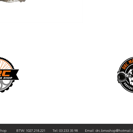
r ons
Contact
Cadeaubon
Privacy Policy
Algemene 
Shop BTW: 1027.218.221 Tel: 03 233 35 98 Email:
drc.bmxshop@hotmail.