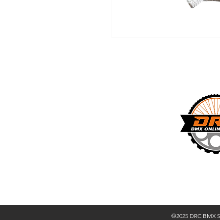
Shop
Ove
©2025 DRC BMX 