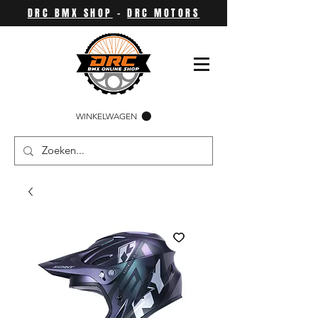
DRC BMX SHOP
-
DRC MOTORS
WINKELWAGEN