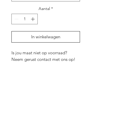
Aantal
*
In winkelwagen
Is jou maat niet op voorraad?
Neem gerust contact met ons op!
Shop
Over ons
Contact
Cadeaubon
Privacy Policy
Algemene
voorwaarden