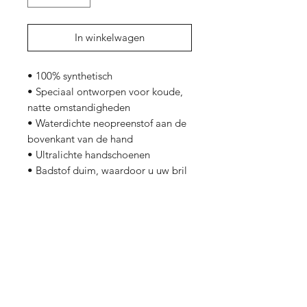
In winkelwagen
• 100% synthetisch
• Speciaal ontworpen voor koude,
natte omstandigheden
• Waterdichte neopreenstof aan de
bovenkant van de hand
• Ultralichte handschoenen
• Badstof duim, waardoor u uw bril
gemakkelijker kunt schoonmaken
Shop
Over ons
Contact
Cadeaubon
Privacy Policy
Algemene
voorwaarden