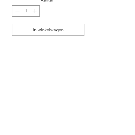
Aantal
*
In winkelwagen
Shop
Over ons
Contact
Cadeaubon
Privacy Policy
Algemene
voorwaarden