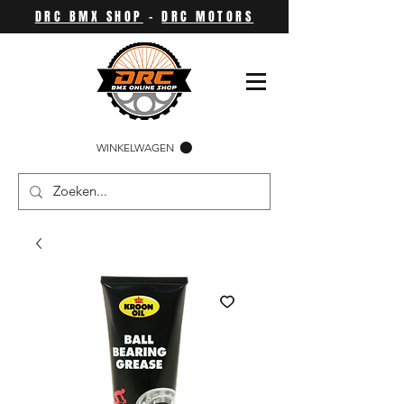
DRC BMX SHOP
-
DRC MOTORS
WINKELWAGEN