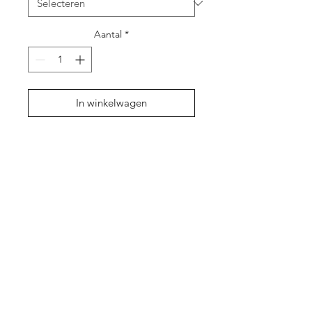
Aantal
*
In winkelwagen
Shop
Over ons
Contact
Cadeaubon
Privacy Policy
Algemene
voorwaarden