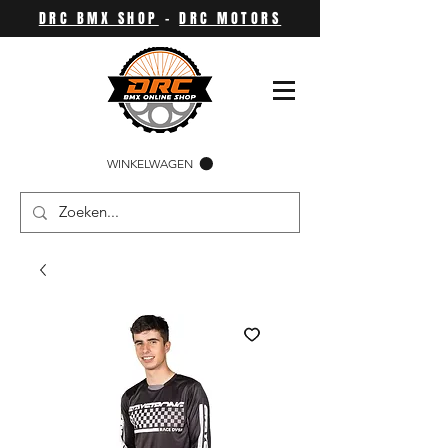
DRC BMX SHOP
-
DRC MOTORS
WINKELWAGEN