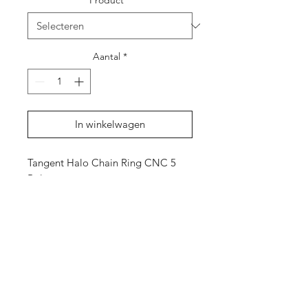
Product
*
Aantal
*
In winkelwagen
Tangent Halo Chain Ring CNC 5
Bolt
Shop
Over ons
Contact
Cadeaubon
Privacy Policy
Algemene
voorwaarden