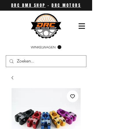
DRC BMX SHOP
-
DRC MOTORS
WINKELWAGEN