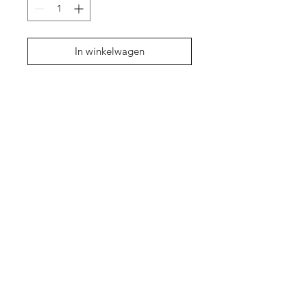
In winkelwagen
Shop
Over ons
Contact
Cadeaubon
Privacy Policy
Algemene
voorwaarden