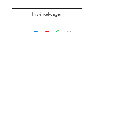
In winkelwagen
Shop
Over ons
Contact
Cadeaubon
Privacy Policy
Algemene
voorwaarden
©2025 DRC BMX Shop BTW: