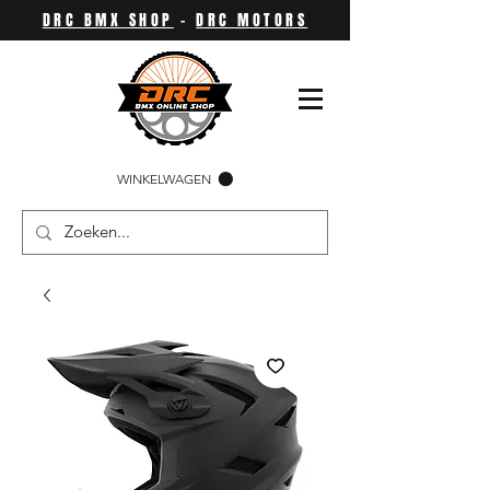
DRC BMX SHOP
-
DRC MOTORS
WINKELWAGEN